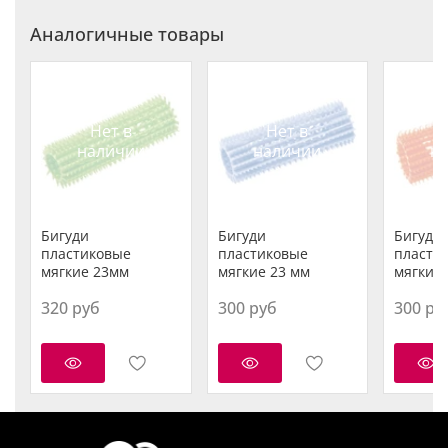
Аналогичные товары
Нет в
Нет в
наличии
наличии
н
Бигуди
Бигуди
Бигуди
пластиковые
пластиковые
пласти
мягкие 23мм
мягкие 23 мм
мягкие 
320 руб
300 руб
300 ру