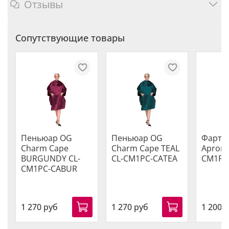
Отзывы
Сопутствующие товары
Пеньюар OG
Пеньюар OG
Фарту
Charm Cape
Charm Cape TEAL
Apron 
BURGUNDY CL-
CL-CM1PC-CATEA
CM1PC
CM1PC-CABUR
1 270 руб
1 270 руб
1 200 