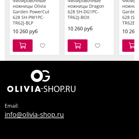
Филировочные
Филировочные
Филиро
ножницы Olivia
ножницы Dragon
ножницы
Garden PowerCut
628 SH-DG1PC-
Garden
628 SH-PW1PC-
TR62J-BOX
628 (SH
TR62J-BLP
TR62E-B
10 260 руб
10 260 руб
10 260
Email:
info@olivia-shop.ru