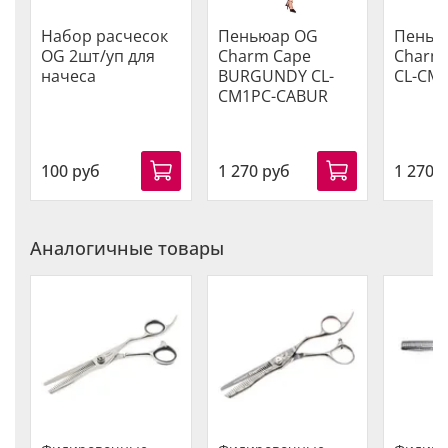
Набор расчесок
Пеньюар OG
Пенью
OG 2шт/уп для
Charm Cape
Charm 
начеса
BURGUNDY CL-
CL-CM
CM1PC-CABUR
100 руб
1 270 руб
1 270 
Аналогичные товары