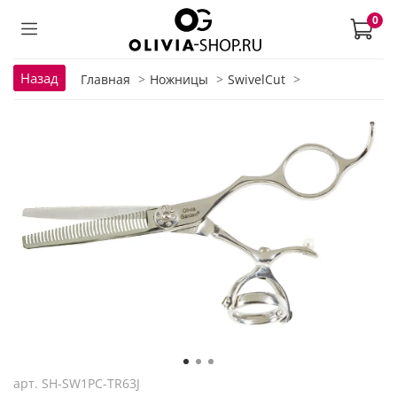
0
Назад
Главная
Ножницы
SwivelCut
арт.
SH-SW1PC-TR63J