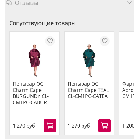
Отзывы
Сопутствующие товары
Пеньюар OG
Пеньюар OG
Фарту
Charm Cape
Charm Cape TEAL
Apron 
BURGUNDY CL-
CL-CM1PC-CATEA
CM1PC
CM1PC-CABUR
1 270 руб
1 270 руб
1 200 