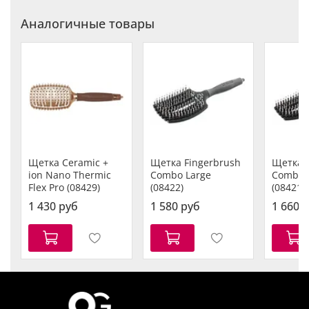
Аналогичные товары
Щетка Ceramic +
Щетка Fingerbrush
Щетка F
ion Nano Thermic
Combo Large
Combo 
Flex Pro (08429)
(08422)
(08421)
1 430 руб
1 580 руб
1 660 