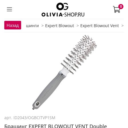
0
Назад
лавная
Брашинги
Expert Blowout
Expert Blowout Vent
арт.
ID2043/OGBCITVP1SM
Брашинг EXPERT BLOWOUT VENT Double