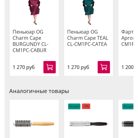
Пеньюар OG
Пеньюар OG
Фарту
Charm Cape
Charm Cape TEAL
Apron 
BURGUNDY CL-
CL-CM1PC-CATEA
CM1PC
CM1PC-CABUR
1 270 руб
1 270 руб
1 200 
Аналогичные товары
Акция
-9%
Акция