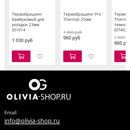
Термобрашинг
Термобрашинг Pro
Термоб
бамбуковый для
Thermal 25мм
Thermal
укладки 23мм
темной
ID1014
(07402)
1 060 руб
960 руб
1 020 р
1 030 руб
860 ру
Email:
info@olivia-shop.ru