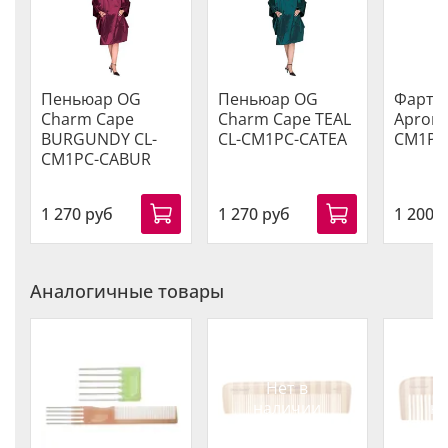
Пеньюар OG
Пеньюар OG
Фарту
Charm Cape
Charm Cape TEAL
Apron 
BURGUNDY CL-
CL-CM1PC-CATEA
CM1PC
CM1PC-CABUR
1 270 руб
1 270 руб
1 200 
Аналогичные товары
Нет в
наличии
н