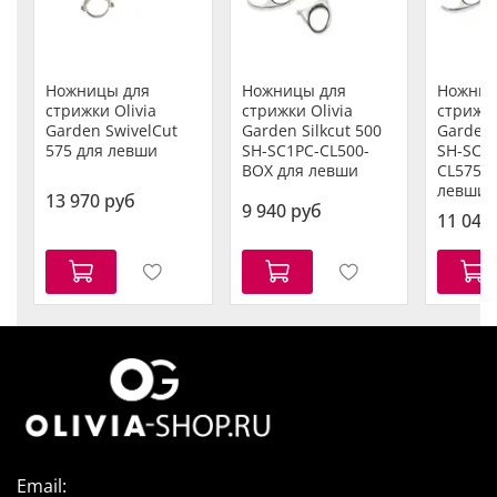
Ножницы для
Ножницы для
Ножниц
стрижки Olivia
стрижки Olivia
стрижки
Garden SwivelCut
Garden Silkcut 500
Garden 
575 для левши
SH-SC1PC-CL500-
SH-SC1
BOX для левши
CL575/5
левши
13 970 руб
9 940 руб
11 040
Email: