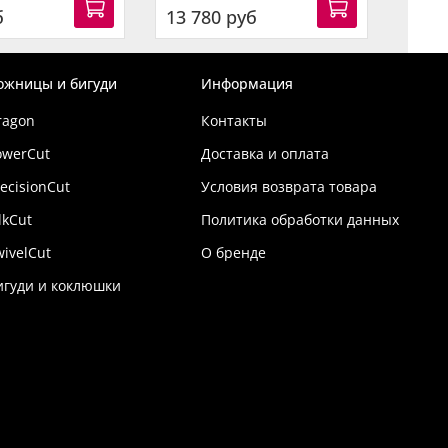
б
13 780 руб
9 24
ожницы и бигуди
Информация
ragon
Контакты
owerCut
Доставка и оплата
ecisionCut
Условия возврата товара
lkCut
Политика обработки данных
wivelCut
О бренде
игуди и коклюшки