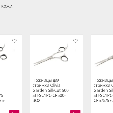
 кожи.
Ножницы для
Ножницы
стрижки Olivia
стрижки O
Garden SilkCut 500
Garden Si
75
SH-SC1PC-CR500-
SH-SC1PC
75-
BOX
CR575/57