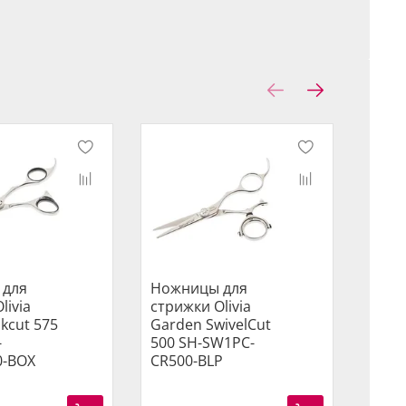
 для
Ножницы для
Ножн
livia
стрижки Olivia
стри
lkcut 575
Garden SwivelCut
Gard
-
500 SH-SW1PC-
550 
0-BOX
CR500-BLP
CR55