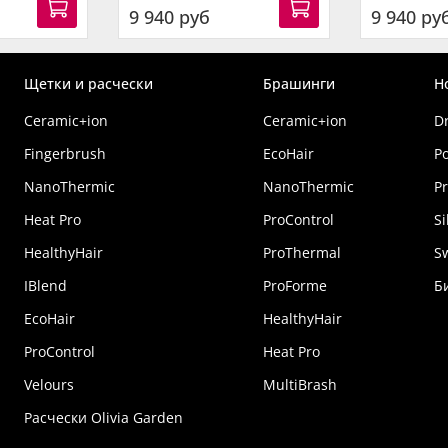
9 940 руб
9 940 ру
Щетки и расчески
Брашинги
Н
Ceramic+ion
Ceramic+ion
D
Fingerbrush
EcoHair
P
NanoThermic
NanoThermic
Pr
Heat Pro
ProControl
Si
HealthyHair
ProThermal
S
IBlend
ProForme
Б
EcoHair
HealthyHair
ProControl
Heat Pro
Velours
MultiBrash
Расчески Olivia Garden