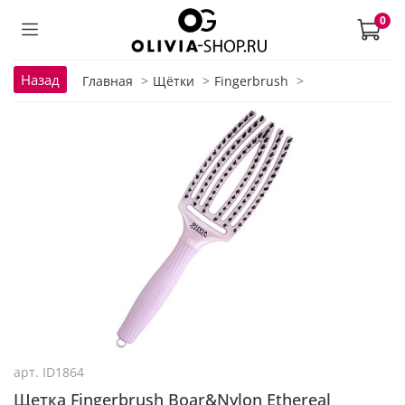
0
Назад
Главная
Щётки
Fingerbrush
арт.
ID1864
Щетка Fingerbrush Boar&Nylon Ethereal