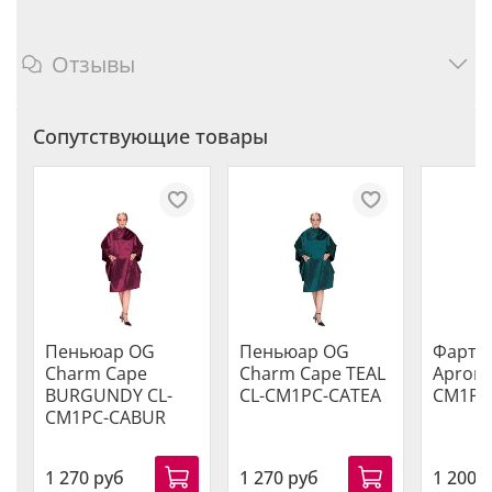
Отзывы
Сопутствующие товары
Пеньюар OG
Пеньюар OG
Фарту
Charm Cape
Charm Cape TEAL
Apron 
BURGUNDY CL-
CL-CM1PC-CATEA
CM1PC
CM1PC-CABUR
1 270 руб
1 270 руб
1 200 