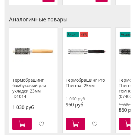
Аналогичные товары
Акция
-9%
Акция
Термобрашинг
Термобрашинг Pro
Термоб
бамбуковый для
Thermal 25мм
Thermal
укладки 23мм
темной
ID1014
(07402)
1 060 руб
960 руб
1 020 р
1 030 руб
860 ру