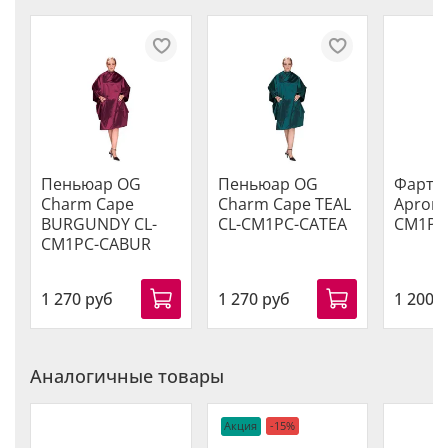
Пеньюар OG
Пеньюар OG
Фарту
Charm Cape
Charm Cape TEAL
Apron 
BURGUNDY CL-
CL-CM1PC-CATEA
CM1PC
CM1PC-CABUR
1 270 руб
1 270 руб
1 200 
Аналогичные товары
Акция
-15%