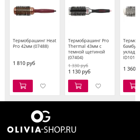
Термобрашинг Heat
Термобрашинг Pro
Термоб
Pro 42мм (07488)
Thermal 43мм с
бамбук
темной щетиной
укладк
(07404)
ID1016
1 810 руб
1 330 руб
1 360 
1 130 руб