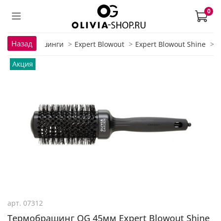
0
Назад
авная
Брашинги
Expert Blowout
Expert Blowout Shine
Акция
арт.
07312
Термобрашинг OG 45мм Expert Blowout Shine