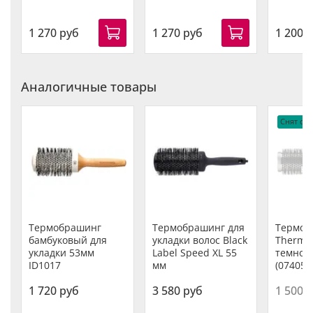
1 270 руб
1 270 руб
1 200 
Аналогичные товары
Снят с п
н
Термобрашинг
Термобрашинг для
Термоб
бамбуковый для
укладки волос Black
Thermal
укладки 53мм
Label Speed XL 55
темной
ID1017
мм
(07405)
1 720 руб
3 580 руб
1 500 