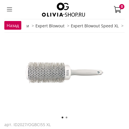
0
Назад
ая
Брашинги
Expert Blowout
Expert Blowout Speed XL
арт.
ID2027/OGBCI55 XL