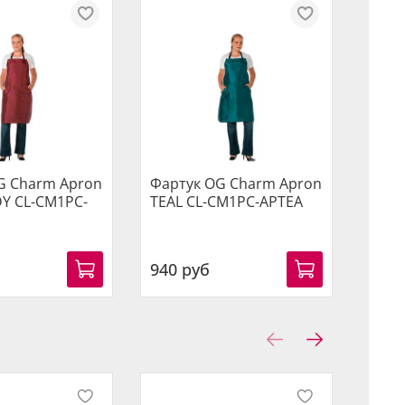
G Charm Apron
Фартук OG Charm Apron
Ножн
Y CL-CM1PC-
TEAL CL-CM1PC-APTEA
Olivi
575 
940 руб
13 9