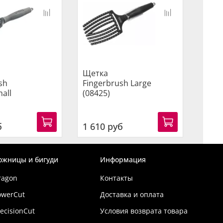
Щетка
Щет
sh
Fingerbrush Large
Fing
all
(08425)
Medi
б
1 610 руб
1 47
ожницы и бигуди
Информация
ragon
Контакты
owerCut
Доставка и оплата
ecisionCut
Условия возврата товара