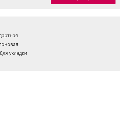
дартная
лоновая
Для укладки