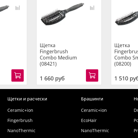
Щетка
Щетка
Fingerbrush
Fingerbru
Combo Medium
Combo Sm
(08421)
(08200)
1 660 руб
1 510 ру
Щетки и расчески
Брашинги
Н
Ceramic+ion
Ceramic+ion
D
Fingerbrush
EcoHair
P
NanoThermic
NanoThermic
Pr